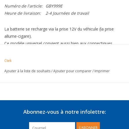
Numéro de l'article:
GBY999E
Heure de livraison:
2-4 Journées de travail
La batterie se recharge via la prise 12V du véhicule (la prise
allume-cigare).
Ce modèle universel convient aussi bien aux connectiques
12mm qu'aux connectiques 21mm.
Longueur du cble : 40 cm
Ctek
Ajouter à la liste de souhaits
/
Ajouter pour comparer
/
Imprimer
Il est livré avec une garantie de 2 ans.
Abonnez-vous à notre infolettre:
S'ABONNER