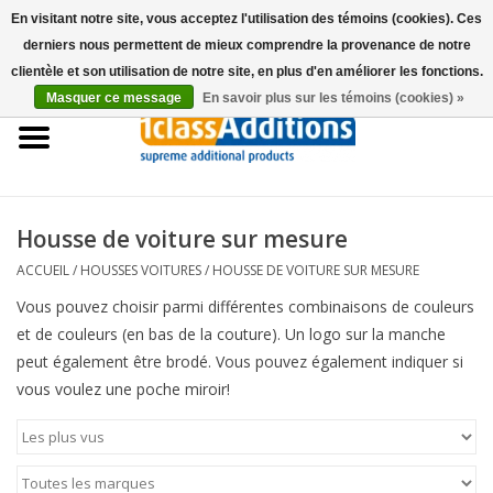
En visitant notre site, vous acceptez l'utilisation des témoins (cookies). Ces
derniers nous permettent de mieux comprendre la provenance de notre
0 Articles - €0,00
clientèle et son utilisation de notre site, en plus d'en améliorer les fonctions.
Masquer ce message
En savoir plus sur les témoins (cookies) »
Accueil
Housses Voitures
Stockage de voitures
Housse de voiture sur mesure
ACCUEIL
/
HOUSSES VOITURES
/
HOUSSE DE VOITURE SUR MESURE
Entretien
Vous pouvez choisir parmi différentes combinaisons de couleurs
et de couleurs (en bas de la couture). Un logo sur la manche
Accessoires
peut également être brodé. Vous pouvez également indiquer si
vous voulez une poche miroir!
Les concessionnaires