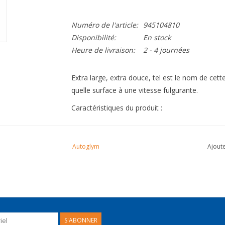
Numéro de l'article:
945104810
Disponibilité:
En stock
Heure de livraison:
2 - 4 journées
Extra large, extra douce, tel est le nom de ce
quelle surface à une vitesse fulgurante.
Caractéristiques du produit :
-Éponge douce.
-N'abîme pas votre peinture.
Autoglym
Ajoute
- Dimensions 220 x 120 x 65 mm
S'ABONNER