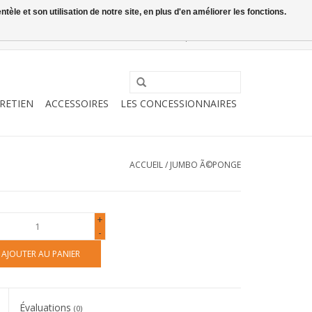
le et son utilisation de notre site, en plus d'en améliorer les fonctions.
0 Articles - €0,00
Mon compte / S'inscrire
RETIEN
ACCESSOIRES
LES CONCESSIONNAIRES
ACCUEIL
/
JUMBO Ã©PONGE
+
-
AJOUTER AU PANIER
Évaluations
(0)