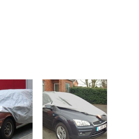
te Outdoor-
Die perfekte Außenhülle für Ihr
ür Ihr Auto.
Schrägheck oder Ihren Kombi
RB HINZUFÜGEN
ZUM WARENKORB HINZUFÜGEN