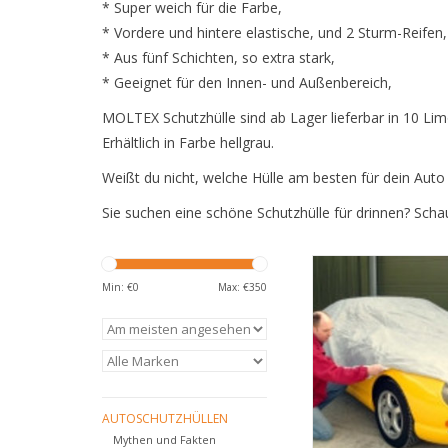
* Super weich für die Farbe,
* Vordere und hintere elastische, und 2 Sturm-Reifen,
* Aus fünf Schichten, so extra stark,
* Geeignet für den Innen- und Außenbereich,
MOLTEX Schutzhülle sind ab Lager lieferbar in 10 L
Erhältlich in Farbe hellgrau.
Weißt du nicht, welche Hülle am besten für dein Auto 
Sie suchen eine schöne Schutzhülle für drinnen? Sch
Die perfekte Außenhül
Sportwagen
Min: €
0
Max: €
350
ZUM WARENKORB HI
AUTOSCHUTZHÜLLEN
Mythen und Fakten