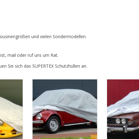
imousinengrößen und vielen Sondermodellen.
ist, mail oder ruf uns um Rat.
auen Sie sich das SUPERTEX Schutzhüllen an.
le für Ihren
Die perfekte Outdoor-
Die perfek
.
Abdeckung für Ihr Auto.
Abdeckung f
NZUFÜGEN
ZUM WARENKORB HINZUFÜGEN
ZUM WARENKO