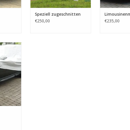
Speziell zugeschnitten
Limousinenm
€250,00
€235,00
tdoor-
SUV. Moltex
Innenfutter
ältlich.
NZUFÜGEN