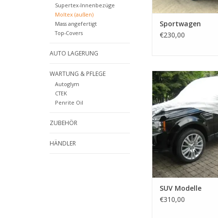
Supertex-Innenbezüge
Moltex (außen)
Sportwagen
Mass angefertigt
Top-Covers
€230,00
AUTO LAGERUNG
WARTUNG & PFLEGE
Die perfekte Ou
Autoglym
Abdeckung für Ihren 
CTEK
hat ein extra weiches 
Penrite Oil
und ist in GRAU erh
ZUM WARENKORB HI
ZUBEHÖR
HÄNDLER
SUV Modelle
€310,00