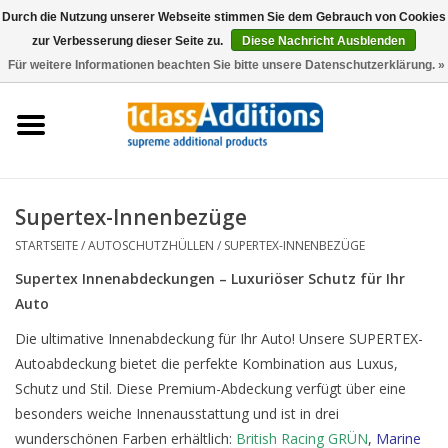
Durch die Nutzung unserer Webseite stimmen Sie dem Gebrauch von Cookies
zur Verbesserung dieser Seite zu.
Diese Nachricht Ausblenden
0 Artikel - €0,00
Für weitere Informationen beachten Sie bitte unsere Datenschutzerklärung. »
Startseite
Autoschutzhüllen
Auto Lagerung
Supertex-Innenbezüge
STARTSEITE
/
AUTOSCHUTZHÜLLEN
/
SUPERTEX-INNENBEZÜGE
Wartung & Pflege
Supertex Innenabdeckungen – Luxuriöser Schutz für Ihr
Auto
Zubehör
Die ultimative Innenabdeckung für Ihr Auto! Unsere SUPERTEX-
Autoabdeckung bietet die perfekte Kombination aus Luxus,
Händler
Schutz und Stil. Diese Premium-Abdeckung verfügt über eine
besonders weiche Innenausstattung und ist in drei
wunderschönen Farben erhältlich:
British Racing GRÜN
,
Marine