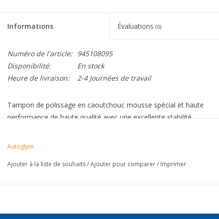
Informations
Évaluations
(0)
Numéro de l'article:
945108095
Disponibilité:
En stock
Heure de livraison:
2-4 Journées de travail
Tampon de polissage en caoutchouc mousse spécial et haute
performance de haute qualité avec une excellente stabilité
mécanique, une faible usure et une durabilité.
Équipé d'une fixation Velcro à changement rapide.
Autoglym
Pour les processus de finition sur tous les types de peinture,
Ajouter à la liste de souhaits
/
Ajouter pour comparer
/
Imprimer
y compris les types solides.
Disponible dans différents types de qualité et dans des
diamètres de 125 et 160 mm.
Qualité douce pour un brossage léger, qualité moyenne pour
un brossage général.