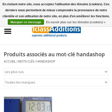
En visitant notre site, vous acceptez l'utilisation des témoins (cookies). Ces
derniers nous permettent de mieux comprendre la provenance de notre
0 Articles - €0,00
clientèle et son utilisation de notre site, en plus d'en améliorer les fonctions.
Masquer ce message
En savoir plus sur les témoins (cookies) »
Accueil
Housses Voitures
Stockage de voitures
Produits associés au mot-clé handashop
ACCUEIL
/
MOTS-CLÉS
/
HANDASHOP
Entretien
Accessoires
Les concessionnaires