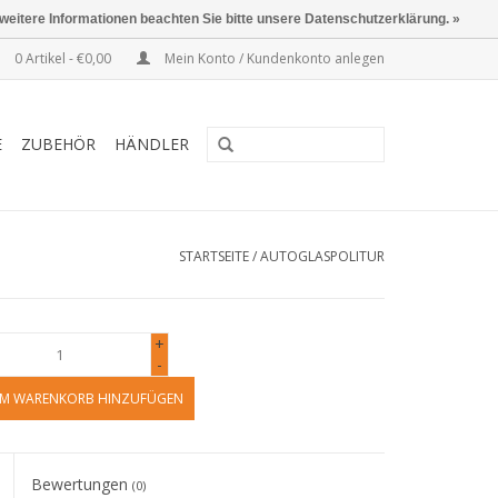
 weitere Informationen beachten Sie bitte unsere Datenschutzerklärung. »
0 Artikel - €0,00
Mein Konto / Kundenkonto anlegen
E
ZUBEHÖR
HÄNDLER
STARTSEITE
/
AUTOGLASPOLITUR
+
-
M WARENKORB HINZUFÜGEN
Bewertungen
(0)