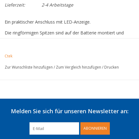
Lieferzeit:
2-4 Arbeitstage
Ein praktischer Anschluss mit LED-Anzeige.
Die ringförmigen Spitzen sind auf der Batterie montiert und
ermöglichen ein sehr einfaches Anschließen, ohne die Batterie
tatsächlich zu erreichen.
Ringförmige M8-Ferrule (10,5 mm)
Ctek
Kabellänge: 40 cm
Zur Wunschliste hinzufügen
/
Zum Vergleich hinzufügen
/
Drucken
Bitte beachten Sie:
Die CTEK-Schnellkupplungsserie ist nur für CTEK 12V-
Ladegeräte mit einem Ladestrom von 0,8 bis 10 A geeignet und
sollte nur mit CTEK-Ladegeräten verwendet werden.< /p>
Melden Sie sich für unseren Newsletter an:
ABONNIEREN