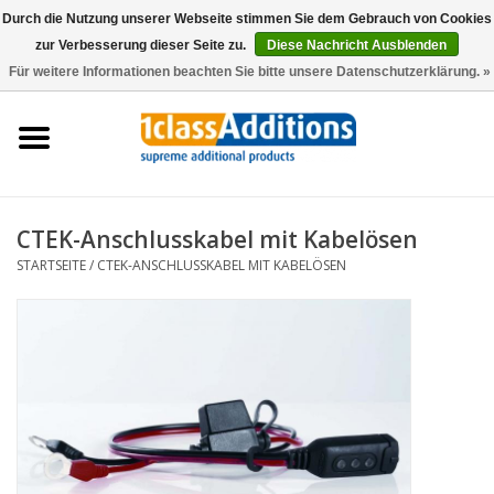
Durch die Nutzung unserer Webseite stimmen Sie dem Gebrauch von Cookies
zur Verbesserung dieser Seite zu.
Diese Nachricht Ausblenden
0 Artikel - €0,00
Für weitere Informationen beachten Sie bitte unsere Datenschutzerklärung. »
Startseite
Autoschutzhüllen
Auto Lagerung
CTEK-Anschlusskabel mit Kabelösen
STARTSEITE
/
CTEK-ANSCHLUSSKABEL MIT KABELÖSEN
Wartung & Pflege
Zubehör
Händler