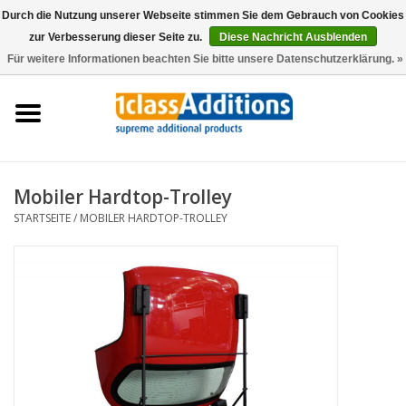
Durch die Nutzung unserer Webseite stimmen Sie dem Gebrauch von Cookies
zur Verbesserung dieser Seite zu.
Diese Nachricht Ausblenden
0 Artikel - €0,00
Für weitere Informationen beachten Sie bitte unsere Datenschutzerklärung. »
Startseite
Autoschutzhüllen
Auto Lagerung
Mobiler Hardtop-Trolley
STARTSEITE
/
MOBILER HARDTOP-TROLLEY
Wartung & Pflege
Zubehör
Händler