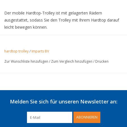
Der mobile Hardtop-Trolley ist mit gelagerten Rädern
ausgestattet, sodass Sie den Trolley mit Ihrem Hardtop darauf
leicht bewegen können.
Der Trolley ist außerdem mit weichen Kissen ausgestattet, auf
denen das Hardtop ruht. Dank des Trolleys kann Ihrem Hardtop
nichts passieren.
hardtop trolley
/
Imparts BV
Der Wagen lässt sich problemlos abbauen und in den
Zur Wunschliste hinzufügen
/
Zum Vergleich hinzufügen
/
Drucken
Sommermonaten platzsparend verstauen.
Produktspezifikationen:
œ“ Bewahren Sie Ihr Hardtop sicher auf!
œ“ Weiche Polster
Melden Sie sich für unseren Newsletter an:
œ“ Sehr stabil
œ“ Industrieräder
œ“ Niederländischer Hersteller
ABONNIEREN
œ“ Einfach zu montieren zusammenbauen