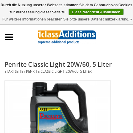
Durch die Nutzung unserer Webseite stimmen Sie dem Gebrauch von Cookies
zur Verbesserung dieser Seite zu.
Diese Nachricht Ausblenden
0 Artikel - €0,00
Für weitere Informationen beachten Sie bitte unsere Datenschutzerklärung. »
Startseite
Autoschutzhüllen
Auto Lagerung
Penrite Classic Light 20W/60, 5 Liter
STARTSEITE
/
PENRITE CLASSIC LIGHT 20W/60, 5 LITER
Wartung & Pflege
Zubehör
Händler