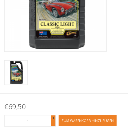
€69,50
+
ZUM WARENKORB HINZUFÜGEN
-