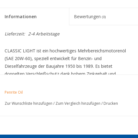
Informationen
Bewertungen
(0)
Lieferzeit:
2-4 Arbeitstage
CLASSIC LIGHT ist ein hochwertiges Mehrbereichsmotorenöl
(SAE 20W-60), speziell entwickelt für Benzin- und
Dieselfahrzeuge der Baujahre 1950 bis 1989. Es bietet
doppelten Verschleißschutz dank hohem Zinkgehalt und
erhöhter Viskosität bei Betriebstemperatur.
CLASSIC LIGHT eignet sich für Pkw, Oldtimer, Motorräder,
Penrite Oil
Geländewagen sowie leichte und schwere Nutzfahrzeuge, die
Zur Wunschliste hinzufügen
/
Zum Vergleich hinzufügen
/
Drucken
ursprünglich mit einem Mehrbereichsöl der Viskositätsklasse
20W-40 oder 20W-50 oder einem Einbereichsöl der
Viskositätsklasse SAE 30 betrieben wurden und über einen
Ölfilter verfügen.