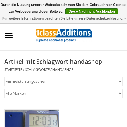
Durch die Nutzung unserer Webseite stimmen Sie dem Gebrauch von Cookies
zur Verbesserung dieser Seite zu.
Diese Nachricht Ausblenden
0 Artikel - €0,00
Für weitere Informationen beachten Sie bitte unsere Datenschutzerklärung. »
Startseite
Autoschutzhüllen
Auto Lagerung
Artikel mit Schlagwort handashop
STARTSEITE
/
SCHLAGWORTE
/
HANDASHOP
Wartung & Pflege
Zubehör
Händler