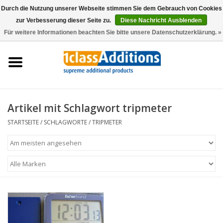
Durch die Nutzung unserer Webseite stimmen Sie dem Gebrauch von Cookies
zur Verbesserung dieser Seite zu.
Diese Nachricht Ausblenden
0 Artikel - €0,00
Für weitere Informationen beachten Sie bitte unsere Datenschutzerklärung. »
Startseite
Autoschutzhüllen
Auto Lagerung
Artikel mit Schlagwort tripmeter
STARTSEITE
/
SCHLAGWORTE
/
TRIPMETER
Wartung & Pflege
Zubehör
Händler