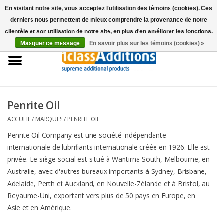
En visitant notre site, vous acceptez l'utilisation des témoins (cookies). Ces
derniers nous permettent de mieux comprendre la provenance de notre
0 Articles - €0,00
clientèle et son utilisation de notre site, en plus d'en améliorer les fonctions.
Masquer ce message
En savoir plus sur les témoins (cookies) »
Accueil
Housses Voitures
Stockage de voitures
Penrite Oil
ACCUEIL
/
MARQUES
/
PENRITE OIL
Entretien
Penrite Oil Company est une société indépendante
internationale de lubrifiants internationale créée en 1926. Elle est
Accessoires
privée. Le siège social est situé à Wantirna South, Melbourne, en
Australie, avec d'autres bureaux importants à Sydney, Brisbane,
Les concessionnaires
Adelaide, Perth et Auckland, en Nouvelle-Zélande et à Bristol, au
Royaume-Uni, exportant vers plus de 50 pays en Europe, en
Asie et en Amérique.