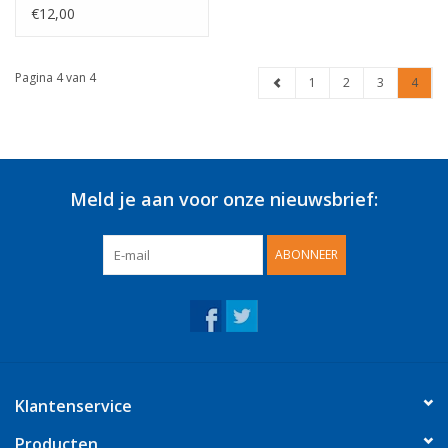
€12,00
Pagina 4 van 4
1
2
3
4
Meld je aan voor onze nieuwsbrief:
ABONNEER
Klantenservice
Producten