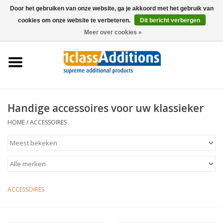
Door het gebruiken van onze website, ga je akkoord met het gebruik van
cookies om onze website te verbeteren.
Dit bericht verbergen
0 Artikelen - €0,00
Meer over cookies »
Home
Autohoezen
Stalling
Handige accessoires voor uw klassieker
HOME
/
ACCESSOIRES
Onderhoud
Accessoires
Dealers
ACCESSOIRES
Nieuws