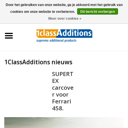
Door het gebruiken van onze website, ga je akkoord met het gebruik van
cookies om onze website te verbeteren.
Dit bericht verbergen
0 Artikelen - €0,00
Meer over cookies »
Home
Autohoezen
Stalling
1ClassAdditions nieuws
SUPERT
Onderhoud
EX
carcove
Accessoires
r voor
Ferrari
458.
Dealers
Nieuws