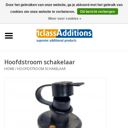
Door het gebruiken van onze website, ga je akkoord met het gebruik van
cookies om onze website te verbeteren.
Dit bericht verbergen
0 Artikelen - €0,00
Meer over cookies »
Home
Autohoezen
Stalling
Hoofdstroom schakelaar
HOME
/
HOOFDSTROOM SCHAKELAAR
Onderhoud
Accessoires
Dealers
Nieuws