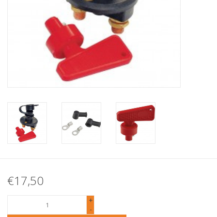
€17,50
+
-