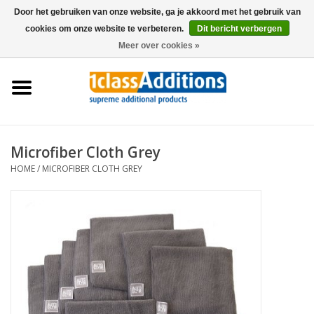
Door het gebruiken van onze website, ga je akkoord met het gebruik van
cookies om onze website te verbeteren.
Dit bericht verbergen
0 Artikelen - €0,00
Meer over cookies »
Home
Autohoezen
Stalling
Microfiber Cloth Grey
HOME
/
MICROFIBER CLOTH GREY
Onderhoud
Accessoires
Dealers
Nieuws