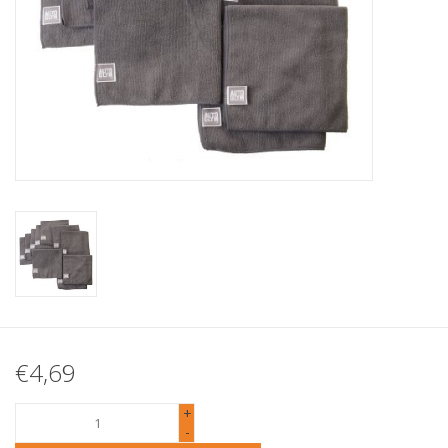
€4,69
+
-