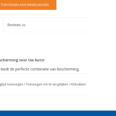
TOEVOEGEN AAN WINKELWAGEN
Reviews
(0)
scherming voor Uw Auto!
biedt de perfecte combinatie van bescherming,
en biedt deze hoes alles wat je nodig hebt om je
glijst toevoegen
/
Toevoegen om te vergelijken
/
Afdrukken
ij de ultra-zachte, niet-krassende voering.
reerde folie zorgt ervoor dat vocht kan
t.