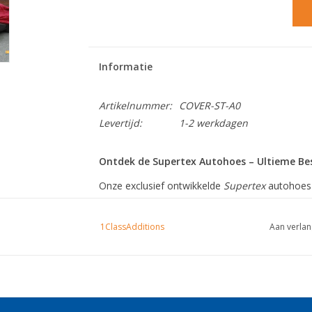
Informatie
Artikelnummer:
COVER-ST-A0
Levertijd:
1-2 werkdagen
Ontdek de Supertex Autohoes – Ultieme Be
Onze exclusief ontwikkelde
Supertex
autohoes 
duurzaamheid en stijl. Met drie innovatieve lag
auto in topconditie te houden.
1ClassAdditions
Aan verlan
Waarom kiezen voor Supertex?
Zachte binnenlaag
: Beschermt je lak dankz
Ademende middenlaag
: De micro-geperfo
ontsnappen, waardoor condens geen kans krijg