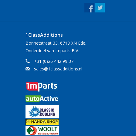
-bestendig én waterafstotend voor maximale
ongeëvenaard robuust en duurzaam, en daarom de
te voor hun auto willen.
1ClassAdditions
Bonnetstraat 33, 6718 XN Ede.
ebruik, maar de waterafstotende eigenschappen
Onderdeel van Imparts B.V.
arport.
+31 (0)26 442 99 37
sales@1classadditions.nl
illende maten en modellen.
le bescherming.
en lange levensduur van je autohoes.
e pasvorm.
w of rood.
nverslaanbare prijs/kwaliteit verhouding,
 premium prijs!
 autohoes en geef je trots bezit de bescherming